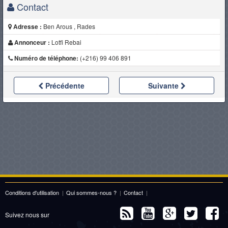
Contact
Adresse :
Ben Arous , Rades
Annonceur :
Lotfi Rebai
Numéro de téléphone:
(+216) 99 406 891
Précédente
Suivante
Conditions d'utilisation
|
Qui sommes-nous ?
|
Contact
|
Suivez nous sur