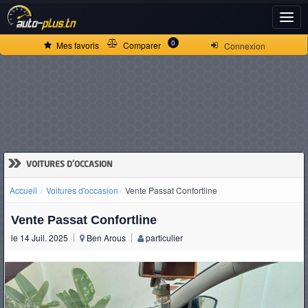
ACCUEIL
0
Mes favoris
Comparer
Connexion
ACTUALITÉS
VOITURES
NEUVES
»
VOITURES D'OCCASION
Accueil
Voitures d'occasion
Vente Passat Confortline
VOITURES
Vente Passat Confortline
D'OCCASION
le 14 Juil. 2025
Ben Arous
particulier
CAMIONS