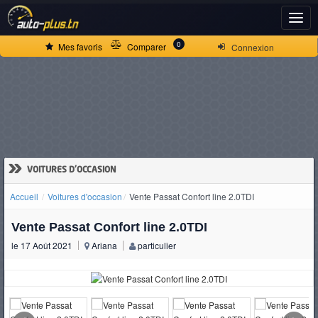
ACCUEIL
0
Mes favoris
Comparer
Connexion
ACTUALITÉS
VOITURES
NEUVES
»
VOITURES D'OCCASION
Accueil
Voitures d'occasion
Vente Passat Confort line 2.0TDI
VOITURES
Vente Passat Confort line 2.0TDI
D'OCCASION
le 17 Août 2021
Ariana
particulier
CAMIONS