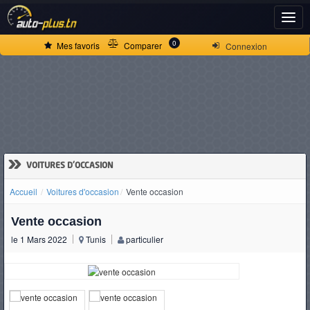
ACCUEIL
0
Mes favoris
Comparer
Connexion
ACTUALITÉS
VOITURES
NEUVES
»
VOITURES D'OCCASION
Accueil
Voitures d'occasion
Vente occasion
VOITURES
Vente occasion
D'OCCASION
le 1 Mars 2022
Tunis
particulier
CAMIONS