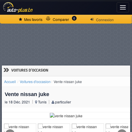
ACCUEIL
0
Mes favoris
Comparer
Connexion
ACTUALITÉS
VOITURES
NEUVES
»
VOITURES D'OCCASION
Accueil
Voitures d'occasion
Vente nissan juke
VOITURES
Vente nissan juke
D'OCCASION
le 18 Déc. 2021
Tunis
particulier
CAMIONS