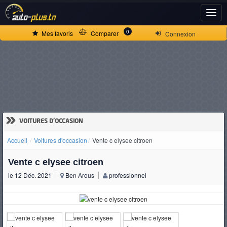
ACCUEIL
0
Mes favoris
Comparer
Connexion
ACTUALITÉS
VOITURES
NEUVES
»
VOITURES D'OCCASION
Accueil
Voitures d'occasion
Vente c elysee citroen
VOITURES
Vente c elysee citroen
D'OCCASION
le 12 Déc. 2021
Ben Arous
professionnel
CAMIONS