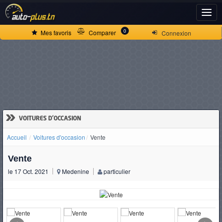
ACCUEIL
0
Mes favoris
Comparer
Connexion
ACTUALITÉS
VOITURES
NEUVES
»
VOITURES D'OCCASION
Accueil
Voitures d'occasion
Vente
VOITURES
Vente
D'OCCASION
le 17 Oct. 2021
Medenine
particulier
CAMIONS