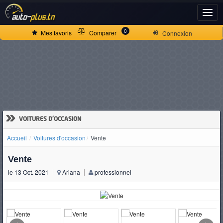
ACCUEIL
0
Mes favoris
Comparer
Connexion
ACTUALITÉS
VOITURES
NEUVES
»
VOITURES D'OCCASION
Accueil
Voitures d'occasion
Vente
VOITURES
Vente
D'OCCASION
le 13 Oct. 2021
Ariana
professionnel
CAMIONS