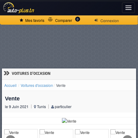
ACCUEIL
0
Mes favoris
Comparer
Connexion
ACTUALITÉS
VOITURES
NEUVES
»
VOITURES D'OCCASION
Accueil
Voitures d'occasion
Vente
VOITURES
Vente
D'OCCASION
le 9 Juin 2021
Tunis
particulier
CAMIONS