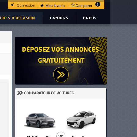
0
Connexion
Mes favoris
Comparer
TURES D'OCCASION
CAMIONS
PNEUS
»
COMPARATEUR DE VOITURES
VS