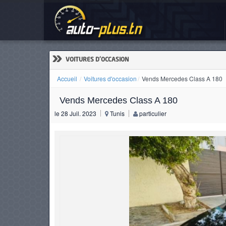
Ven
ACCUEIL
ACTUALITÉS
»
VOITURES D'OCCASION
Accueil
Voitures d'occasion
Vends Mercedes Class A 180
Vends Mercedes Class A 180
VOITURES
le 28 Juil. 2023
Tunis
particulier
NEUVES
VOITURES
D'OCCASION
CAMIONS