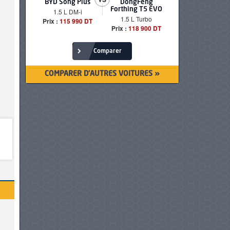
BYD Song Plus
DongFeng
BMW serie
Forthing T5 EVO
1.5 L DM-i
520i Loun
1.5 L Turbo
Prix :
115 990 DT
Prix :
249 90
Prix :
118 900 DT
Comparer
COMPARER D'AUTRES VOITURES »