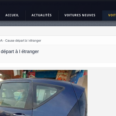
d ma voiture Mercedez 150A - Cause départ à l étranger Ref: UC23207
ACCUEIL
ACTUALITÉS
VOITURES NEUVES
VOI
 - Cause départ à l étranger
épart à l étranger