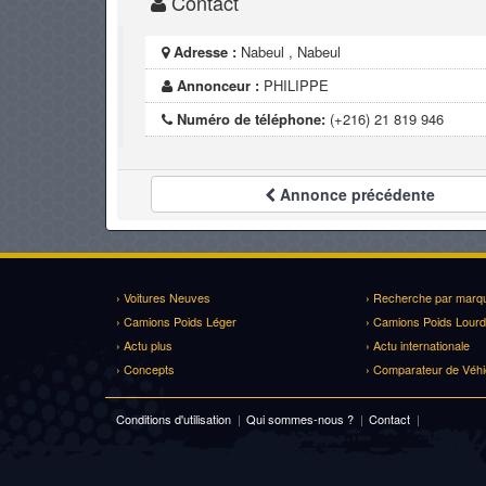
Contact
Adresse :
Nabeul , Nabeul
Annonceur :
PHILIPPE
Numéro de téléphone:
(+216) 21 819 946
Annonce
précédente
› Voitures Neuves
› Recherche par marq
› Camions Poids Léger
› Camions Poids Lourd
› Actu plus
› Actu internationale
› Concepts
› Comparateur de Véhi
Conditions d'utilisation
|
Qui sommes-nous ?
|
Contact
|