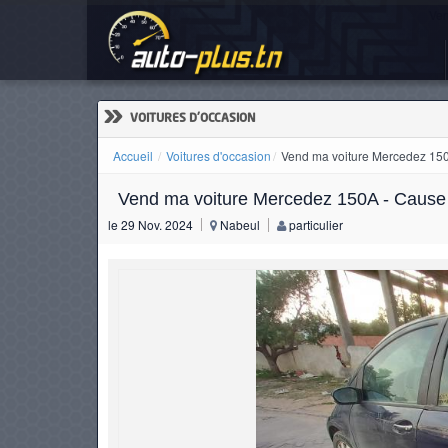
Ven
ACCUEIL
ACTUALITÉS
»
VOITURES D'OCCASION
Accueil
Voitures d'occasion
Vend ma voiture Mercedez 150A
Vend ma voiture Mercedez 150A - Cause d
VOITURES
le 29 Nov. 2024
Nabeul
particulier
NEUVES
VOITURES
D'OCCASION
CAMIONS