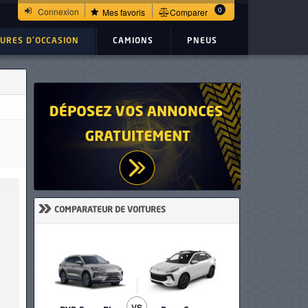
0
Connexion
Mes favoris
Comparer
TURES D'OCCASION
CAMIONS
PNEUS
»
COMPARATEUR DE VOITURES
VS