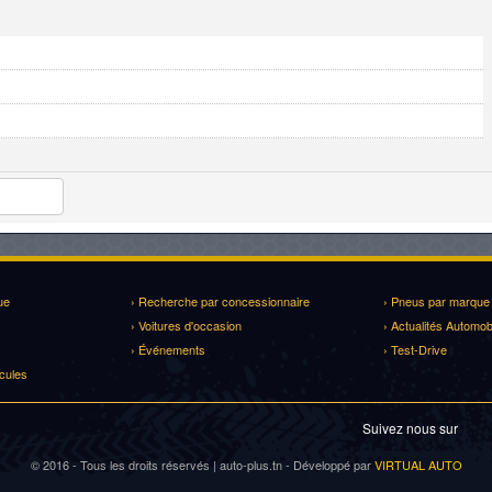
ue
› Recherche par concessionnaire
› Pneus par marque
› Voitures d'occasion
› Actualités Automob
› Événements
› Test-Drive
cules
Suivez nous sur
© 2016 - Tous les droits réservés | auto-plus.tn - Développé par
VIRTUAL AUTO