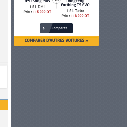
BYD Song Plus
DongFeng
BMW serie
Forthing T5 EVO
1.5 L DM-i
520i Loun
1.5 L Turbo
Prix :
115 990 DT
Prix :
249 90
Prix :
118 900 DT
Comparer
COMPARER D'AUTRES VOITURES »