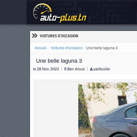
Une
ACCUEIL
ACTUALITÉS
»
VOITURES D'OCCASION
Accueil
Voitures d'occasion
Une belle laguna 3
Une belle laguna 3
VOITURES
le 28 Nov. 2023
Ben Arous
particulier
NEUVES
VOITURES
D'OCCASION
CAMIONS