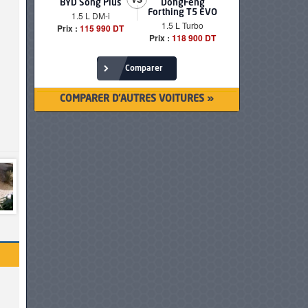
BYD Song Plus
DongFeng
BMW serie
Forthing T5 EVO
1.5 L DM-i
520i Loun
1.5 L Turbo
Prix :
115 990 DT
Prix :
249 90
Prix :
118 900 DT
Comparer
COMPARER D'AUTRES VOITURES »