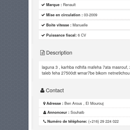
Marque :
Renault
Mise en circulation :
03-2009
Boite vitesse :
Manuelle
Puissance fiscal:
6 CV
Description
laguna 3 , karhba ndhifa mafeha 7ata masrouf
taleb feha 27500dt wmar7be bikom netne9chou
Contact
Adresse :
Ben Arous , El Mourouj
Annonceur :
Souhaib
Numéro de téléphone:
(+216) 29 224 022