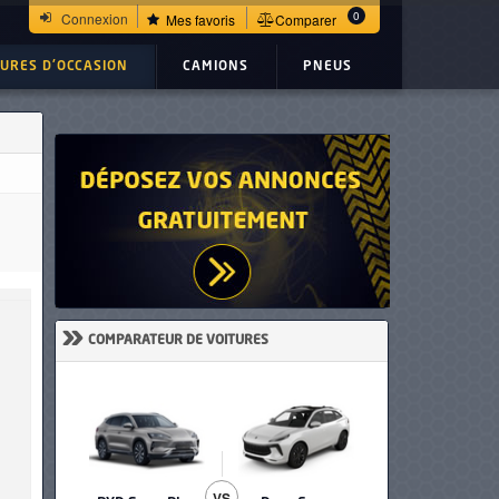
0
Connexion
Mes favoris
Comparer
TURES D'OCCASION
CAMIONS
PNEUS
»
COMPARATEUR DE VOITURES
VS