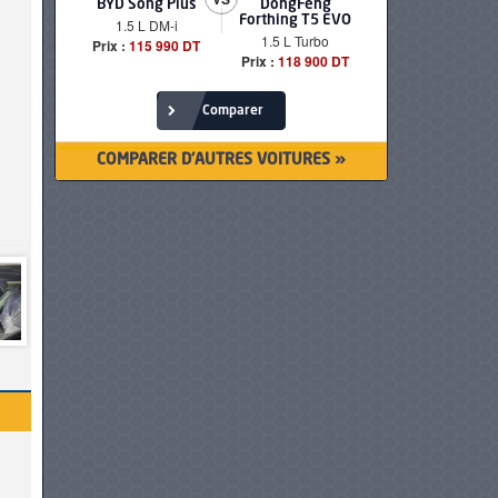
BYD Song Plus
DongFeng
BMW serie
Forthing T5 EVO
1.5 L DM-i
520i Loun
1.5 L Turbo
Prix :
115 990 DT
Prix :
249 90
Prix :
118 900 DT
Comparer
COMPARER D'AUTRES VOITURES »