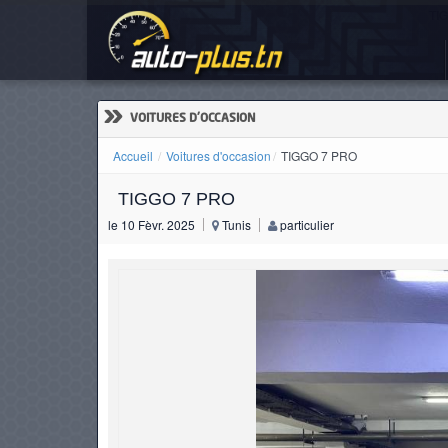
TI
ACCUEIL
ACTUALITÉS
»
VOITURES D'OCCASION
Accueil
Voitures d'occasion
TIGGO 7 PRO
TIGGO 7 PRO
VOITURES
le 10 Fèvr. 2025
Tunis
particulier
NEUVES
VOITURES
D'OCCASION
CAMIONS