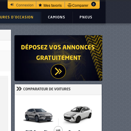
0
Connexion
Mes favoris
Comparer
TURES D'OCCASION
CAMIONS
PNEUS
»
COMPARATEUR DE VOITURES
VS