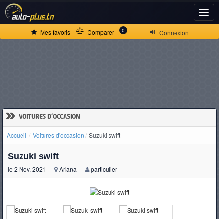
ACCUEIL
0
Mes favoris
Comparer
Connexion
ACTUALITÉS
VOITURES
NEUVES
»
VOITURES D'OCCASION
Accueil
Voitures d'occasion
Suzuki swift
VOITURES
Suzuki swift
D'OCCASION
le 2 Nov. 2021
Ariana
particulier
CAMIONS