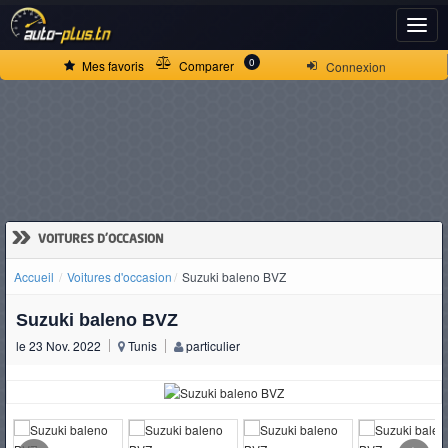
ACCUEIL
0
Mes favoris
Comparer
Connexion
ACTUALITÉS
VOITURES
NEUVES
»
VOITURES D'OCCASION
Accueil
Voitures d'occasion
Suzuki baleno BVZ
VOITURES
Suzuki baleno BVZ
D'OCCASION
le 23 Nov. 2022
Tunis
particulier
CAMIONS