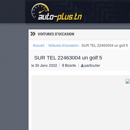
SUR
ACCUEIL
ACTUALITÉS
»
VOITURES D'OCCASION
Accueil
Voitures d'occasion
SUR TEL 22463004 un golf 5
SUR TEL 22463004 un golf 5
VOITURES
le 30 Janv. 2022
Bizerte
particulier
NEUVES
VOITURES
D'OCCASION
CAMIONS