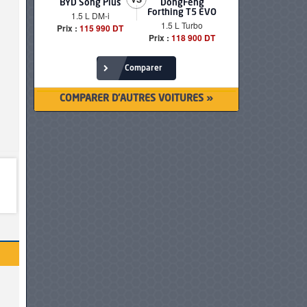
BYD Song Plus
DongFeng
BMW serie
Forthing T5 EVO
1.5 L DM-i
520i Loun
1.5 L Turbo
Prix :
115 990 DT
Prix :
249 90
Prix :
118 900 DT
Comparer
COMPARER D'AUTRES VOITURES »