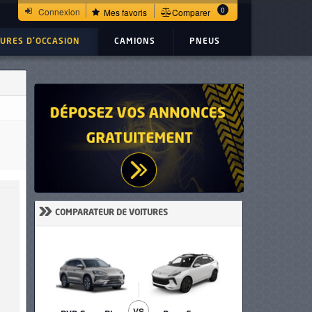
0
Connexion
Mes favoris
Comparer
TURES D'OCCASION
CAMIONS
PNEUS
»
COMPARATEUR DE VOITURES
VS