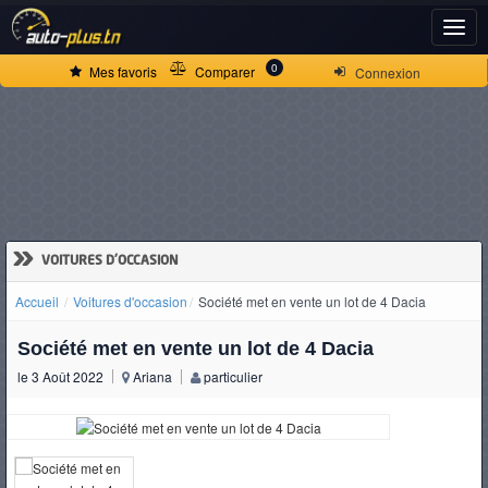
ACCUEIL
0
Mes favoris
Comparer
Connexion
ACTUALITÉS
VOITURES
NEUVES
»
VOITURES D'OCCASION
Accueil
Voitures d'occasion
Société met en vente un lot de 4 Dacia
VOITURES
Société met en vente un lot de 4 Dacia
D'OCCASION
le 3 Août 2022
Ariana
particulier
CAMIONS