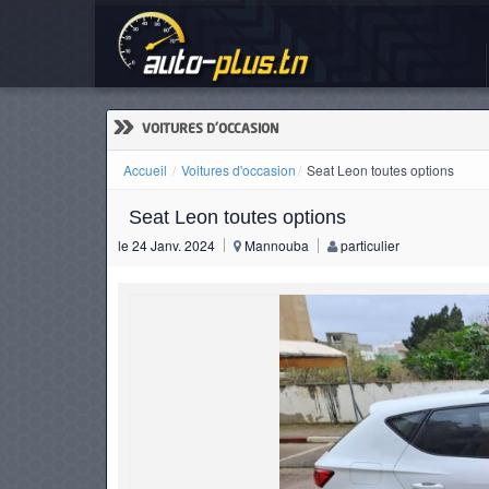
Sea
ACCUEIL
ACTUALITÉS
»
VOITURES D'OCCASION
Accueil
Voitures d'occasion
Seat Leon toutes options
Seat Leon toutes options
VOITURES
le 24 Janv. 2024
Mannouba
particulier
NEUVES
VOITURES
D'OCCASION
CAMIONS