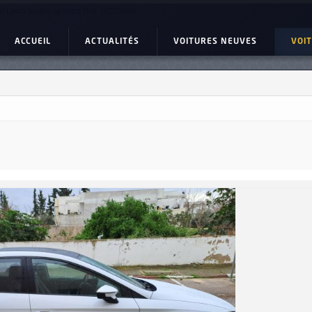
t Leon toutes options Ref: UC23088
ACCUEIL
ACTUALITÉS
VOITURES NEUVES
VOI