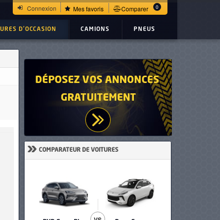
0
Connexion
Mes favoris
Comparer
TURES D'OCCASION
CAMIONS
PNEUS
»
COMPARATEUR DE VOITURES
VS