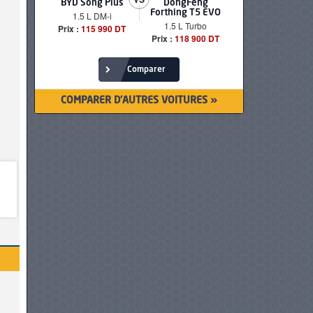
BYD Song Plus
DongFeng
BMW serie
Forthing T5 EVO
1.5 L DM-i
520i Loun
1.5 L Turbo
Prix :
115 990 DT
Prix :
249 90
Prix :
118 900 DT
Comparer
COMPARER D'AUTRES VOITURES »