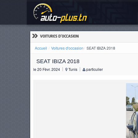
SEA
ACCUEIL
ACTUALITÉS
»
VOITURES D'OCCASION
Accueil
Voitures d'occasion
SEAT IBIZA 2018
SEAT IBIZA 2018
VOITURES
le 20 Fèvr. 2024
Tunis
particulier
NEUVES
VOITURES
D'OCCASION
CAMIONS