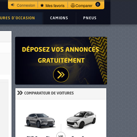
0
Connexion
Mes favoris
Comparer
TURES D'OCCASION
CAMIONS
PNEUS
»
COMPARATEUR DE VOITURES
VS