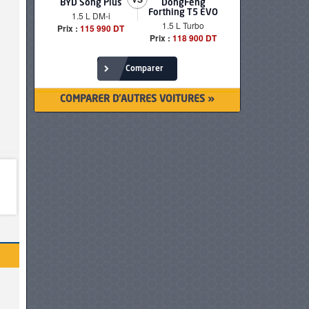
BYD Song Plus
DongFeng
BMW serie
Forthing T5 EVO
1.5 L DM-i
520i Loun
1.5 L Turbo
Prix :
115 990 DT
Prix :
249 90
Prix :
118 900 DT
Comparer
COMPARER D'AUTRES VOITURES »