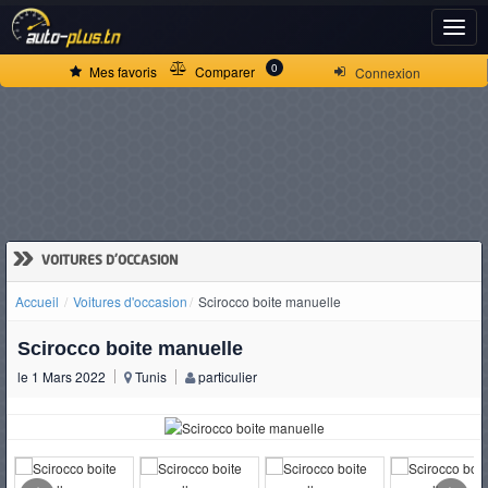
ACCUEIL
0
Mes favoris
Comparer
Connexion
ACTUALITÉS
VOITURES
NEUVES
»
VOITURES D'OCCASION
Accueil
Voitures d'occasion
Scirocco boite manuelle
VOITURES
Scirocco boite manuelle
D'OCCASION
le 1 Mars 2022
Tunis
particulier
CAMIONS