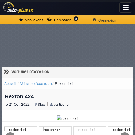
ACCUEIL
0
Mes favoris
Comparer
Connexion
ACTUALITÉS
VOITURES
NEUVES
»
VOITURES D'OCCASION
Accueil
Voitures d'occasion
Rexton 4x4
VOITURES
Rexton 4x4
D'OCCASION
le 21 Oct. 2022
Sfax
particulier
CAMIONS