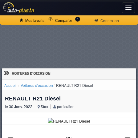
ACCUEIL
0
Mes favoris
Comparer
Connexion
ACTUALITÉS
VOITURES
NEUVES
»
VOITURES D'OCCASION
Accueil
Voitures d'occasion
RENAULT R21 Diesel
VOITURES
RENAULT R21 Diesel
D'OCCASION
le 30 Janv. 2022
Sfax
particulier
CAMIONS