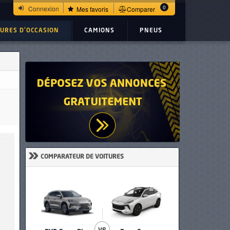
0
Connexion
Mes favoris
Comparer
TURES D'OCCASION
CAMIONS
PNEUS
»
COMPARATEUR DE VOITURES
VS