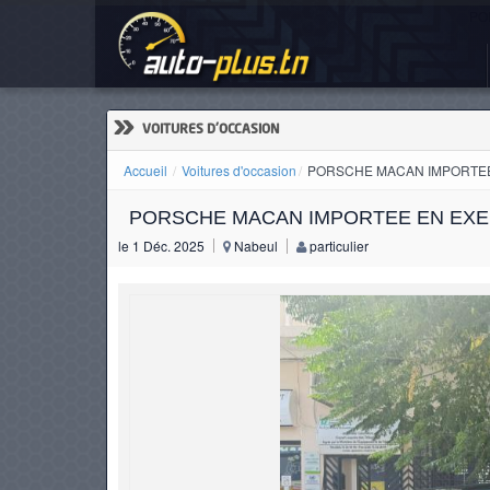
PO
ACCUEIL
ACTUALITÉS
»
VOITURES D'OCCASION
Accueil
Voitures d'occasion
PORSCHE MACAN IMPORTEE
PORSCHE MACAN IMPORTEE EN EXE
VOITURES
le 1 Déc. 2025
Nabeul
particulier
NEUVES
VOITURES
D'OCCASION
CAMIONS