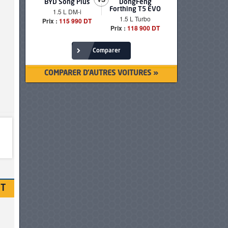
BYD Song Plus
DongFeng
BMW serie
Forthing T5 EVO
1.5 L DM-i
520i Loun
1.5 L Turbo
Prix :
115 990 DT
Prix :
249 90
Prix :
118 900 DT
Comparer
COMPARER D'AUTRES VOITURES »
DT