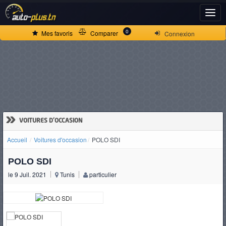
ACCUEIL
0
Mes favoris
Comparer
Connexion
ACTUALITÉS
VOITURES
NEUVES
»
VOITURES D'OCCASION
Accueil
Voitures d'occasion
POLO SDI
VOITURES
POLO SDI
D'OCCASION
le 9 Juil. 2021
Tunis
particulier
CAMIONS