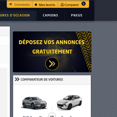
0
Connexion
Mes favoris
Comparer
TURES D'OCCASION
CAMIONS
PNEUS
»
COMPARATEUR DE VOITURES
VS