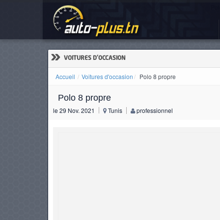
Pol
ACCUEIL
ACTUALITÉS
»
VOITURES D'OCCASION
Accueil
Voitures d'occasion
Polo 8 propre
Polo 8 propre
VOITURES
le 29 Nov. 2021
Tunis
professionnel
NEUVES
VOITURES
D'OCCASION
CAMIONS