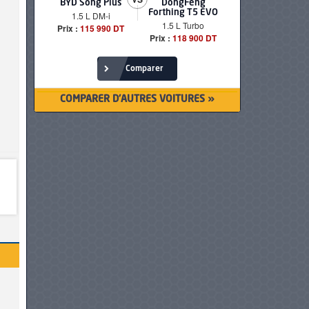
BYD Song Plus
DongFeng
BMW serie
Forthing T5 EVO
1.5 L DM-i
520i Loun
1.5 L Turbo
Prix :
115 990 DT
Prix :
249 90
Prix :
118 900 DT
Comparer
COMPARER D'AUTRES VOITURES »