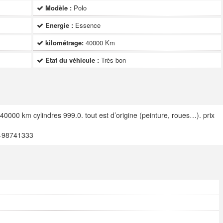
Modèle :
Polo
Energie :
Essence
kilométrage:
40000 Km
Etat du véhicule :
Très bon
40000 km cylindres 999.0. tout est d’origine (peinture, roues…). prix
07-98741333