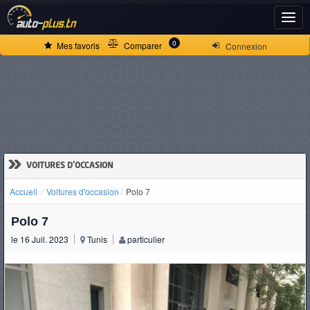
ACCUEIL
0
Mes favoris
Comparer
Connexion
ACTUALITÉS
VOITURES
NEUVES
»
VOITURES D'OCCASION
Accueil
Voitures d'occasion
Polo 7
VOITURES
Polo 7
D'OCCASION
le 16 Juil. 2023
Tunis
particulier
CAMIONS