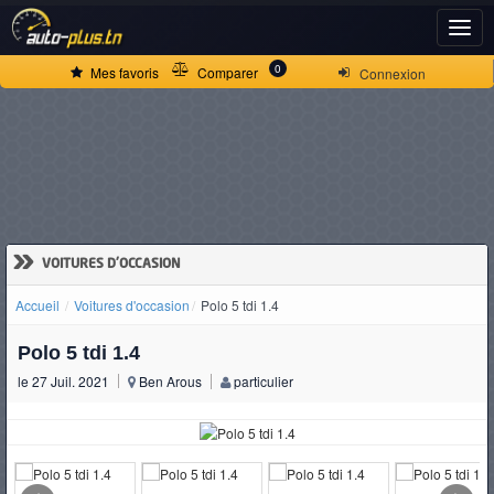
ACCUEIL
0
Mes favoris
Comparer
Connexion
ACTUALITÉS
VOITURES
NEUVES
»
VOITURES D'OCCASION
Accueil
Voitures d'occasion
Polo 5 tdi 1.4
VOITURES
Polo 5 tdi 1.4
D'OCCASION
le 27 Juil. 2021
Ben Arous
particulier
CAMIONS