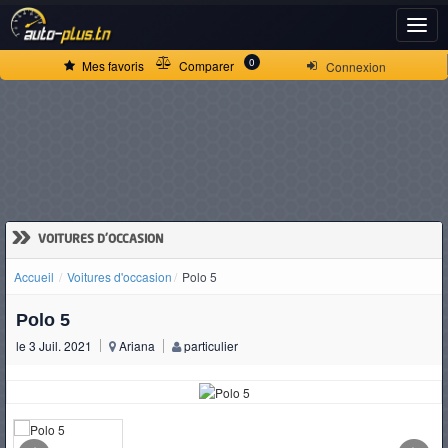
ACCUEIL
0
Mes favoris
Comparer
Connexion
ACTUALITÉS
VOITURES
NEUVES
»
VOITURES D'OCCASION
Accueil
Voitures d'occasion
Polo 5
VOITURES
Polo 5
D'OCCASION
le 3 Juil. 2021
Ariana
particulier
CAMIONS