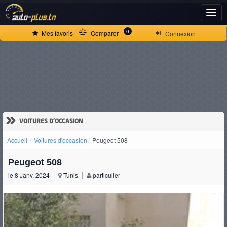
ACCUEIL
0
Mes favoris
Comparer
Connexion
ACTUALITÉS
VOITURES
NEUVES
»
VOITURES D'OCCASION
Accueil
Voitures d'occasion
Peugeot 508
VOITURES
Peugeot 508
D'OCCASION
le 8 Janv. 2024
Tunis
particulier
CAMIONS