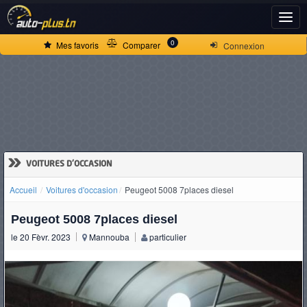
ACCUEIL
0
Mes favoris
Comparer
Connexion
ACTUALITÉS
VOITURES
NEUVES
»
VOITURES D'OCCASION
Accueil
Voitures d'occasion
Peugeot 5008 7places diesel
VOITURES
Peugeot 5008 7places diesel
D'OCCASION
le 20 Fèvr. 2023
Mannouba
particulier
CAMIONS