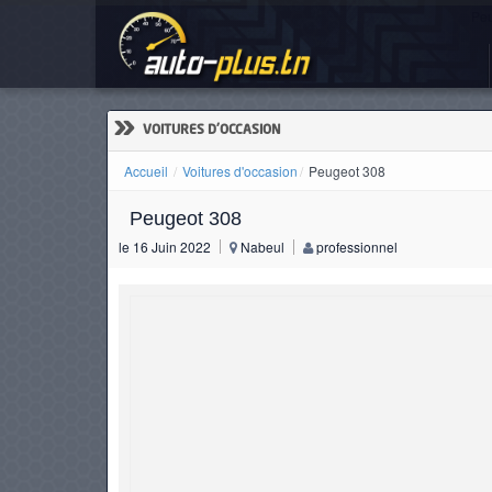
Peu
ACCUEIL
ACTUALITÉS
»
VOITURES D'OCCASION
Accueil
Voitures d'occasion
Peugeot 308
Peugeot 308
VOITURES
le 16 Juin 2022
Nabeul
professionnel
NEUVES
VOITURES
D'OCCASION
CAMIONS