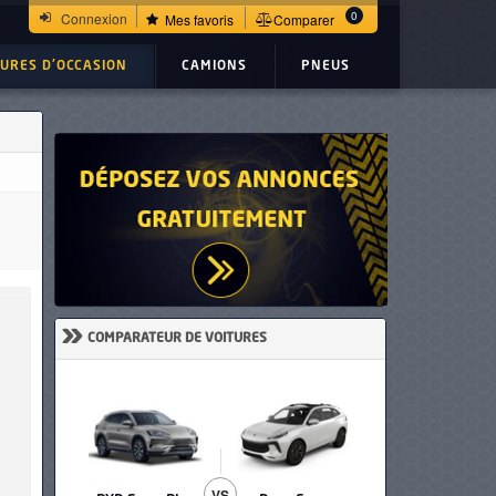
0
Connexion
Mes favoris
Comparer
TURES D'OCCASION
CAMIONS
PNEUS
»
COMPARATEUR DE VOITURES
VS