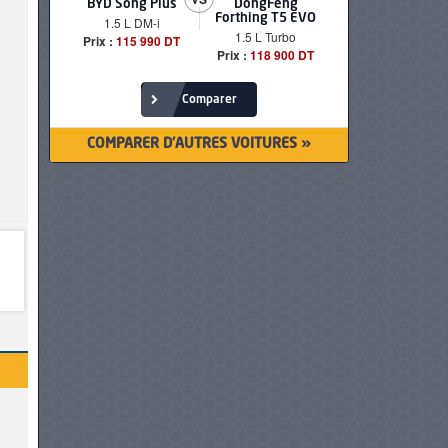
BYD Song Plus
DongFeng
BMW serie
Forthing T5 EVO
1.5 L DM-i
520i Loun
1.5 L Turbo
Prix :
115 990 DT
Prix :
249 90
Prix :
118 900 DT
Comparer
COMPARER D'AUTRES VOITURES »