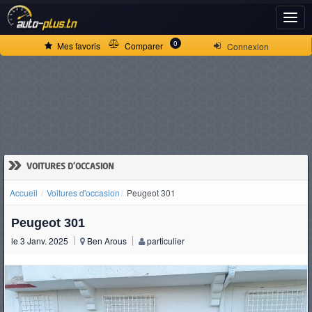
ACCUEIL
0
Mes favoris
Comparer
Connexion
ACTUALITÉS
VOITURES
NEUVES
»
VOITURES D'OCCASION
Accueil
Voitures d'occasion
Peugeot 301
VOITURES
Peugeot 301
D'OCCASION
le 3 Janv. 2025
Ben Arous
particulier
CAMIONS