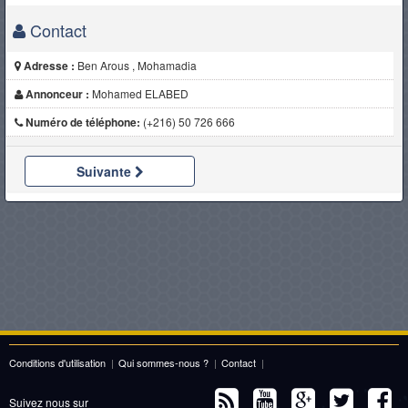
Contact
Adresse :
Ben Arous , Mohamadia
Annonceur :
Mohamed ELABED
Numéro de téléphone:
(+216) 50 726 666
Suivante
Conditions d'utilisation
|
Qui sommes-nous ?
|
Contact
|
Suivez nous sur