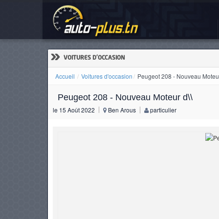
Peu
ACCUEIL
ACTUALITÉS
»
VOITURES D'OCCASION
Accueil
Voitures d'occasion
Peugeot 208 - Nouveau Moteur
Peugeot 208 - Nouveau Moteur d\\
VOITURES
le 15 Août 2022
Ben Arous
particulier
NEUVES
VOITURES
D'OCCASION
CAMIONS