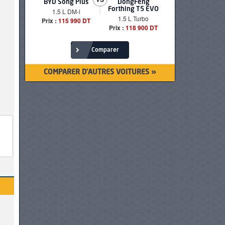
BYD Song Plus
DongFeng
BMW serie
Forthing T5 EVO
1.5 L DM-i
520i Loun
1.5 L Turbo
Prix :
115 990 DT
Prix :
249 90
Prix :
118 900 DT
Comparer
COMPARER D'AUTRES VOITURES »