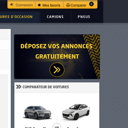
0
Connexion
Mes favoris
Comparer
TURES D'OCCASION
CAMIONS
PNEUS
»
COMPARATEUR DE VOITURES
VS