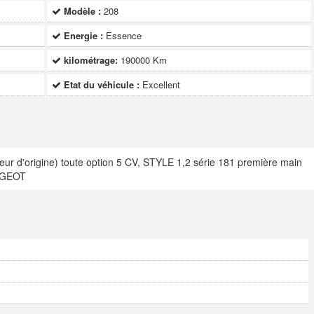
Modèle :
208
Energie :
Essence
kilométrage:
190000 Km
Etat du véhicule :
Excellent
r d'origine) toute option 5 CV, STYLE 1,2 série 181 première main
EUGEOT