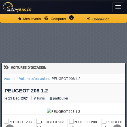
ACCUEIL
0
Mes favoris
Comparer
Connexion
ACTUALITÉS
VOITURES
NEUVES
»
VOITURES D'OCCASION
Accueil
Voitures d'occasion
PEUGEOT 208 1.2
VOITURES
PEUGEOT 208 1.2
D'OCCASION
le 23 Déc. 2021
Tunis
particulier
CAMIONS