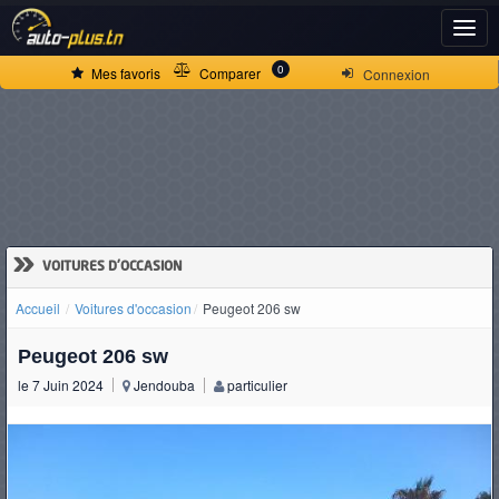
ACCUEIL
0
Mes favoris
Comparer
Connexion
ACTUALITÉS
VOITURES
NEUVES
»
VOITURES D'OCCASION
Accueil
Voitures d'occasion
Peugeot 206 sw
VOITURES
Peugeot 206 sw
D'OCCASION
le 7 Juin 2024
Jendouba
particulier
CAMIONS