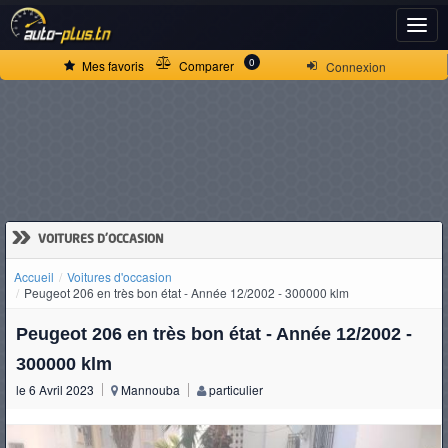
ACCUEIL
0
Mes favoris
Comparer
Connexion
ACTUALITÉS
VOITURES
NEUVES
»
VOITURES D'OCCASION
Accueil
Voitures d'occasion
VOITURES
Peugeot 206 en très bon état - Année 12/2002 - 300000 klm
D'OCCASION
Peugeot 206 en très bon état - Année 12/2002 -
300000 klm
le 6 Avril 2023
Mannouba
particulier
CAMIONS