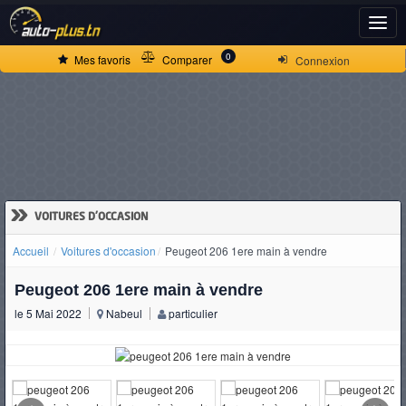
ACCUEIL
0
Mes favoris
Comparer
Connexion
ACTUALITÉS
VOITURES
NEUVES
»
VOITURES D'OCCASION
Accueil
Voitures d'occasion
Peugeot 206 1ere main à vendre
VOITURES
Peugeot 206 1ere main à vendre
D'OCCASION
le 5 Mai 2022
Nabeul
particulier
CAMIONS