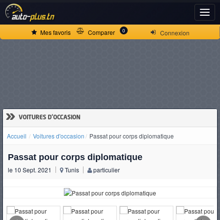
ACCUEIL
0
Mes favoris
Comparer
Connexion
ACTUALITÉS
VOITURES
NEUVES
»
VOITURES D'OCCASION
Accueil
Voitures d'occasion
Passat pour corps diplomatique
VOITURES
Passat pour corps diplomatique
D'OCCASION
le 10 Sept. 2021
Tunis
particulier
CAMIONS