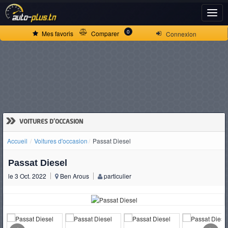
ACCUEIL
0
Mes favoris
Comparer
Connexion
ACTUALITÉS
VOITURES
NEUVES
»
VOITURES D'OCCASION
Accueil
Voitures d'occasion
Passat Diesel
VOITURES
Passat Diesel
D'OCCASION
le 3 Oct. 2022
Ben Arous
particulier
CAMIONS