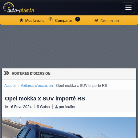
ACCUEIL
0
Mes favoris
Comparer
Connexion
ACTUALITÉS
VOITURES
NEUVES
»
VOITURES D'OCCASION
Accueil
Voitures d'occasion
Opel mokka x SUV importé RS
VOITURES
Opel mokka x SUV importé RS
D'OCCASION
le 16 Fèvr. 2024
Gafsa
particulier
CAMIONS