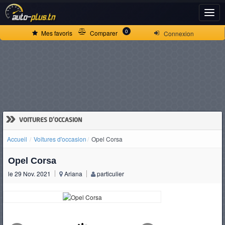
ACCUEIL
0
Mes favoris
Comparer
Connexion
ACTUALITÉS
VOITURES
NEUVES
»
VOITURES D'OCCASION
Accueil
Voitures d'occasion
Opel Corsa
VOITURES
Opel Corsa
D'OCCASION
le 29 Nov. 2021
Ariana
particulier
CAMIONS