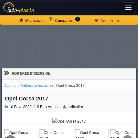
ACCUEIL
0
Mes favoris
Comparer
Connexion
ACTUALITÉS
VOITURES
NEUVES
»
VOITURES D'OCCASION
Accueil
Voitures d'occasion
Opel Corsa 2017
VOITURES
Opel Corsa 2017
D'OCCASION
le 10 Fèvr. 2022
Ben Arous
particulier
CAMIONS