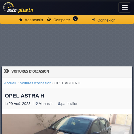
ACCUEIL
0
Mes favoris
Comparer
Connexion
ACTUALITÉS
VOITURES
NEUVES
»
VOITURES D'OCCASION
Accueil
Voitures d'occasion
OPEL ASTRA H
VOITURES
OPEL ASTRA H
D'OCCASION
le 29 Août 2023
Monastir
particulier
CAMIONS