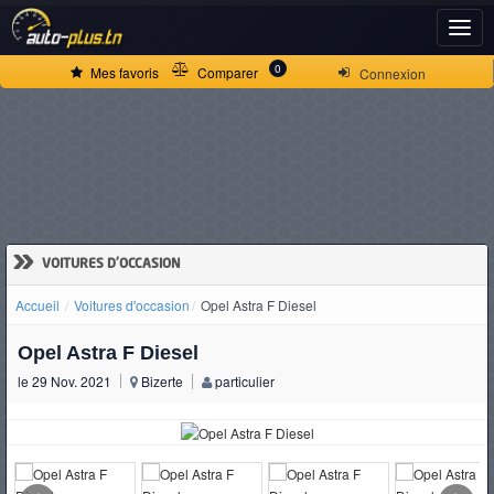
ACCUEIL
0
Mes favoris
Comparer
Connexion
ACTUALITÉS
VOITURES
NEUVES
»
VOITURES D'OCCASION
Accueil
Voitures d'occasion
Opel Astra F Diesel
VOITURES
Opel Astra F Diesel
D'OCCASION
le 29 Nov. 2021
Bizerte
particulier
CAMIONS