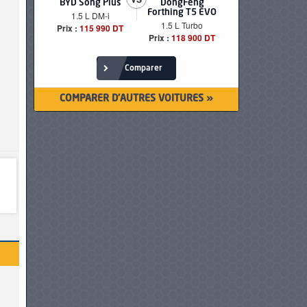
BYD Song Plus
DongFeng
BMW serie
Forthing T5 EVO
1.5 L DM-i
520i Loun
1.5 L Turbo
Prix :
115 990 DT
Prix :
249 90
Prix :
118 900 DT
Comparer
COMPARER D'AUTRES VOITURES »