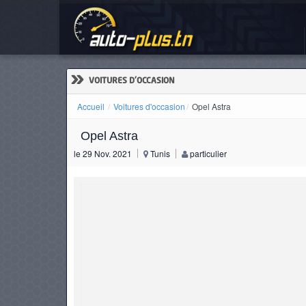
Ope
ACCUEIL
ACTUALITÉS
»
VOITURES D'OCCASION
Accueil
Voitures d'occasion
Opel Astra
Opel Astra
VOITURES
le 29 Nov. 2021
Tunis
particulier
NEUVES
VOITURES
D'OCCASION
CAMIONS