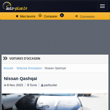
ACCUEIL
0
Mes favoris
Comparer
Connexion
ACTUALITÉS
VOITURES
NEUVES
»
VOITURES D'OCCASION
Accueil
Voitures d'occasion
Nissan Qashqai
VOITURES
Nissan Qashqai
D'OCCASION
le 8 Nov. 2023
Tunis
particulier
CAMIONS