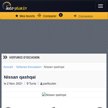
ACCUEIL
0
Mes favoris
Comparer
Connexion
ACTUALITÉS
VOITURES
NEUVES
»
VOITURES D'OCCASION
Accueil
Voitures d'occasion
Nissan qashqai
VOITURES
Nissan qashqai
D'OCCASION
le 2 Nov. 2021
Tunis
particulier
CAMIONS