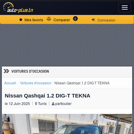
ACCUEIL
0
Mes favoris
Comparer
Connexion
ACTUALITÉS
VOITURES
NEUVES
»
VOITURES D'OCCASION
Accueil
Voitures d'occasion
Nissan Qashqai 1.2 DIG-T TEKNA
VOITURES
Nissan Qashqai 1.2 DIG-T TEKNA
D'OCCASION
le 12 Juin 2025
Tunis
particulier
CAMIONS