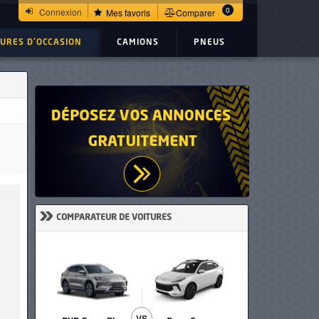
0
Connexion
Mes favoris
Comparer
TURES D'OCCASION
CAMIONS
PNEUS
»
COMPARATEUR DE VOITURES
VS