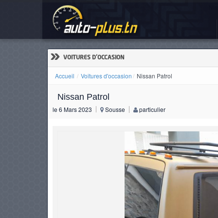
Nis
ACCUEIL
ACTUALITÉS
»
VOITURES D'OCCASION
Accueil
Voitures d'occasion
Nissan Patrol
Nissan Patrol
VOITURES
le 6 Mars 2023
Sousse
particulier
NEUVES
VOITURES
D'OCCASION
CAMIONS