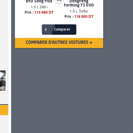
BYD Song Plus
DongFeng
BMW serie
Forthing T5 EVO
1.5 L DM-i
520i Loun
1.5 L Turbo
Prix :
115 990 DT
Prix :
249 90
Prix :
118 900 DT
Comparer
COMPARER D'AUTRES VOITURES »