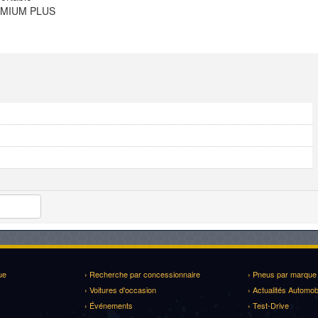
REMIUM PLUS
ue
› Recherche par concessionnaire
› Pneus par marque
› Voitures d'occasion
› Actualités Automob
› Événements
› Test-Drive