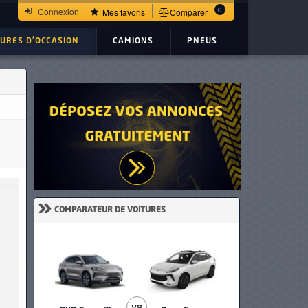
0
Connexion
Mes favoris
Comparer
TURES D'OCCASION
CAMIONS
PNEUS
»
COMPARATEUR DE VOITURES
VS