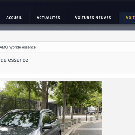
cedes GLC 300 E 4MATIC AMG hybride essence Ref: UC23215
ACCUEIL
ACTUALITÉS
VOITURES NEUVES
VOI
AMG hybride essence
de essence