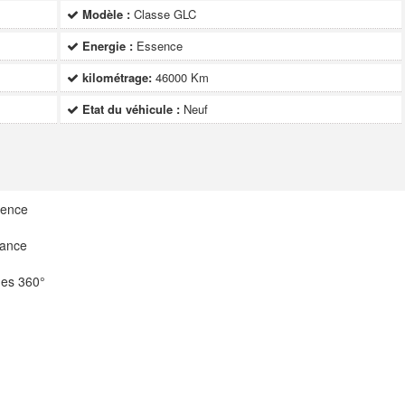
Modèle :
Classe GLC
Energie :
Essence
kilométrage:
46000 Km
Etat du véhicule :
Neuf
sence
rance
ues 360°