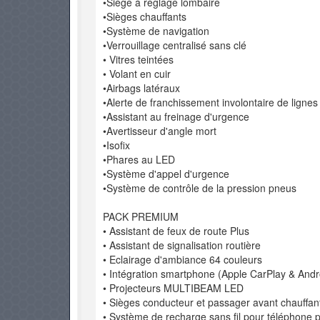
•Siège à réglage lombaire
•Sièges chauffants
•Système de navigation
•Verrouillage centralisé sans clé
• Vitres teintées
• Volant en cuir
•Airbags latéraux
•Alerte de franchissement involontaire de lignes
•Assistant au freinage d'urgence
•Avertisseur d'angle mort
•Isofix
•Phares au LED
•Système d'appel d'urgence
•Système de contrôle de la pression pneus
PACK PREMIUM
• Assistant de feux de route Plus
• Assistant de signalisation routière
• Eclairage d'ambiance 64 couleurs
• Intégration smartphone (Apple CarPlay & Andr
• Projecteurs MULTIBEAM LED
• Sièges conducteur et passager avant chauffan
• Système de recharge sans fil pour téléphone p