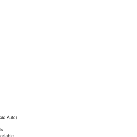
oid Auto)
ts
ortable