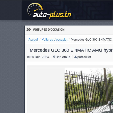
Mer
ACCUEIL
ACTUALITÉS
»
VOITURES D'OCCASION
Accueil
Voitures d'occasion
Mercedes GLC 300 E 4MATIC 
Mercedes GLC 300 E 4MATIC AMG hybri
VOITURES
le 25 Déc. 2024
Ben Arous
particulier
NEUVES
VOITURES
D'OCCASION
CAMIONS