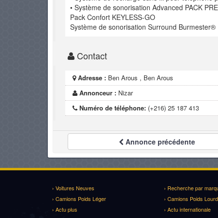
• Système de sonorisation Advanced PACK P
Pack Confort KEYLESS-GO
Système de sonorisation Surround Burmester®️
Contact
Adresse :
Ben Arous , Ben Arous
Annonceur :
Nizar
Numéro de téléphone:
(+216) 25 187 413
Annonce
précédente
› Voitures Neuves
› Recherche par marq
› Camions Poids Léger
› Camions Poids Lourd
› Actu plus
› Actu internationale