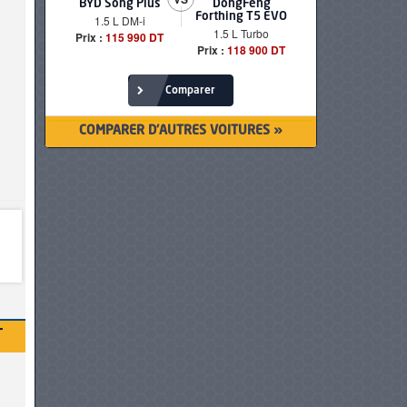
BYD Song Plus
DongFeng
BMW serie
Forthing T5 EVO
1.5 L DM-i
520i Loun
1.5 L Turbo
Prix :
115 990 DT
Prix :
249 90
Prix :
118 900 DT
Comparer
COMPARER D'AUTRES VOITURES »
T