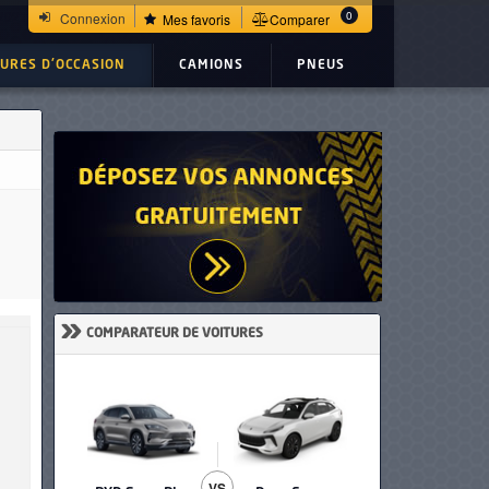
e 2021 Ref: UC23363
0
Connexion
Mes favoris
Comparer
TURES D'OCCASION
CAMIONS
PNEUS
»
COMPARATEUR DE VOITURES
VS