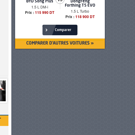
BYD Song Plus
DongFeng
BMW serie
Forthing T5 EVO
1.5 L DM-i
520i Loun
1.5 L Turbo
Prix :
115 990 DT
Prix :
249 90
Prix :
118 900 DT
Comparer
COMPARER D'AUTRES VOITURES »
T