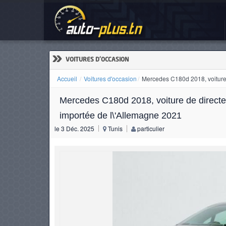
Mer
ACCUEIL
ACTUALITÉS
»
VOITURES D'OCCASION
Accueil
Voitures d'occasion
Mercedes C180d 2018, voiture 
Mercedes C180d 2018, voiture de directeu
VOITURES
importée de l\'Allemagne 2021
NEUVES
le 3 Déc. 2025
Tunis
particulier
VOITURES
D'OCCASION
CAMIONS