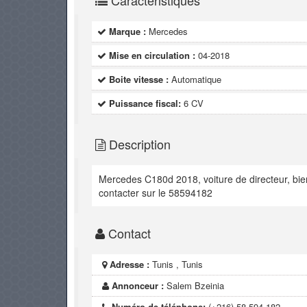
Caractéristiques
Marque :
Mercedes
Mise en circulation :
04-2018
Boite vitesse :
Automatique
Puissance fiscal:
6 CV
Description
Mercedes C180d 2018, voiture de directeur, bie
contacter sur le 58594182
Contact
Adresse :
Tunis , Tunis
Annonceur :
Salem Bzeinia
Numéro de téléphone:
(+216) 58 594 182